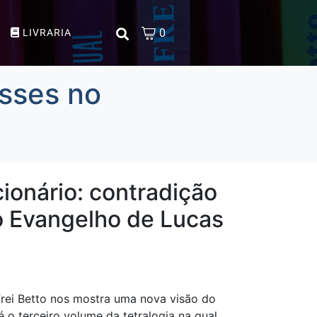
0
LIVRARIA
asses no
ionário: contradição
o Evangelho de Lucas
Frei Betto nos mostra uma nova visão do
 o terceiro volume da tetralogia na qual