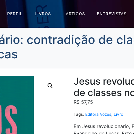
PERFIL
LIVROS
ARTIGOS
ENTREVISTAS
ário: contradição de cl
cas
Jesus revoluc
de classes n
R$
57,75
Tags:
Editora Vozes
,
Livro
Em Jesus revolucionário, 
Evangelho de Lucas. Este é