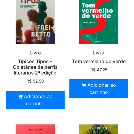
Livro
Livro
Típicos Tipos –
Tom vermelho do verde
Coletânea de perfis
R$
47,25
literários 2ª edição
R$
52,50
Adicionar ao
carrinho
Adicionar ao
carrinho