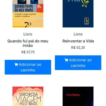
Livro
Livro
Quando fui pai do meu
Reinventar a Vida
irmão
R$
52,25
R$
57,75
Adicionar ao
Adicionar ao
carrinho
carrinho