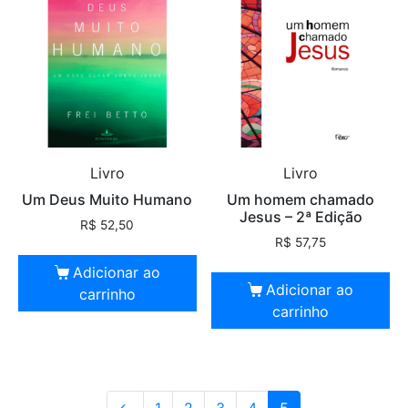
Livro
Livro
Um Deus Muito Humano
Um homem chamado
Jesus – 2ª Edição
R$
52,50
R$
57,75
Adicionar ao
Adicionar ao
carrinho
carrinho
←
1
2
3
4
5